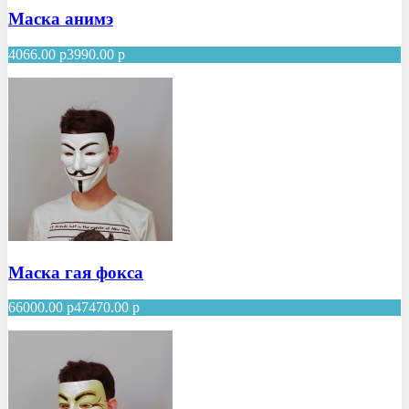
Маска анимэ
4066.00
р
3990.00
р
Маска гая фокса
66000.00
р
47470.00
р