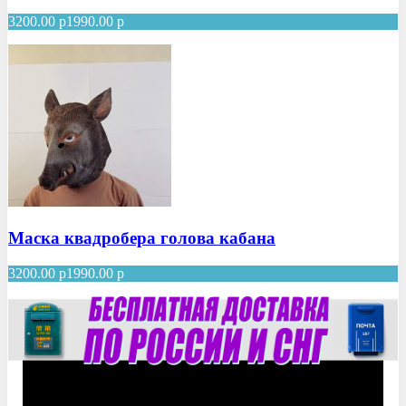
3200.00
р
1990.00
р
Маска квадробера голова кабана
3200.00
р
1990.00
р