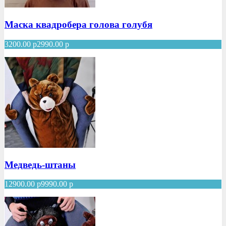
Маска квадробера голова голубя
3200.00
р
2990.00
р
Медведь-штаны
12900.00
р
9990.00
р