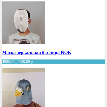
Маска зеркальная без лица NOK
4900.00
р
4690.00
р