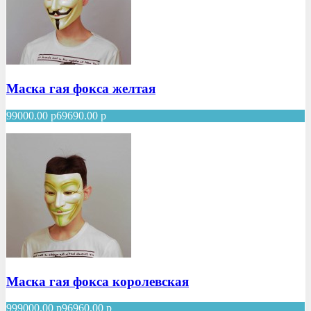
Маска гая фокса желтая
99000.00
р
69690.00
р
Маска гая фокса королевская
999000.00
р
96960.00
р