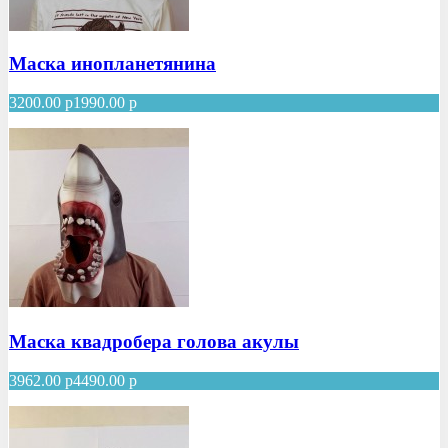
Маска инопланетянина
3200.00
р
1990.00
р
Маска квадробера голова акулы
3962.00
р
4490.00
р