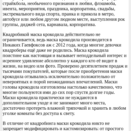
страйкбола, необычного признания в любви, флэшмоба,
ивента, мероприятия, праздника, корпоратива, свадьбы,
экстремального вида спорта, пранка и прикола в метро,
автобусе или любом другом людном месте, выступления рок
группы, диджей сета, карнавала, корпоратива.
Квадробикой маска крокодила действительно не
ограничивается, ведь маска крокодила производится в
Никаких Гаевфоксов аж с 2012 года, когда многие девочки
квадроберы ещё даже не родились. Маска крокодила
поистине как настоящая и вызывает неподдельный интерес и
исреннее удивление абсолютно у каждого кто её видит в
жизни, на видео или фото. Проверено десятилетием продаж и
тысячами покупателей, которые после приобретения маски
крокодила отзывались исключительно положительно от
невероятных и порой неожиданных впечатлений. Маски
головы крокодила изготовлены настолько качественно, что
многие пользуются ими до сих пор спустя долгие годы.
Маски крокодила практически не нуждаются в
дополнительном уходе и не занимают много места,
достаточно протереть влажной тряпочкой и хранить в любом
уголке комнаты без доступа к свету.
В отличие от квадробинга маски крокодила никто не
запрещает модифицировать и кастомизировать: от простого