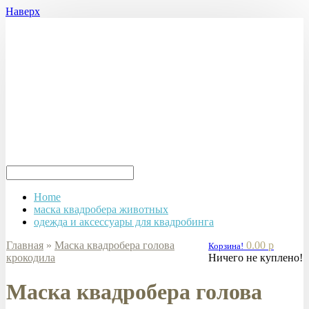
Наверх
Home
маска квадробера животных
одежда и аксессуары для квадробинга
Главная
»
Маска квадробера голова
0.00 р
Корзина!
крокодила
Ничего не куплено!
Маска квадробера голова