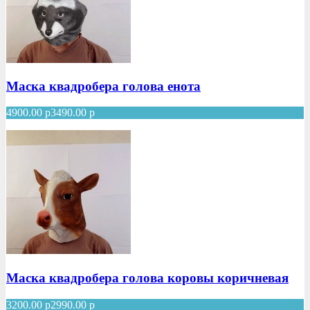
Маска квадробера голова енота
4900.00
р
3490.00
р
Маска квадробера голова коровы коричневая
3200.00
р
2990.00
р