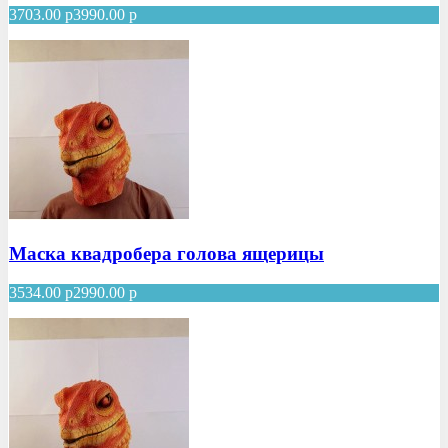
3703.00
р
3990.00
р
Маска квадробера голова ящерицы
3534.00
р
2990.00
р