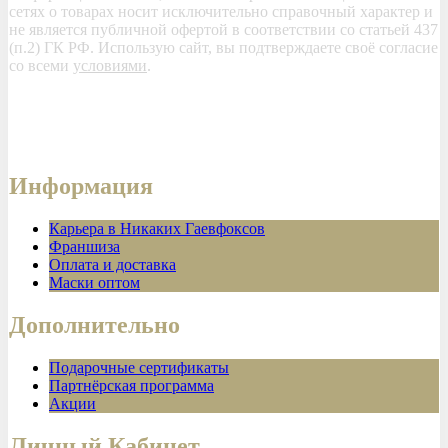
сетях о товарах носит исключительно справочный характер и
не является публичной офертой в соответствии со статьей 437
(п.2) ГК РФ. Использую сайт, вы подтверждаете своё согласие
со всеми
условиями
.
Информация
Карьера в Никаких Гаевфоксов
Франшиза
Оплата и доставка
Маски оптом
Дополнительно
Подарочные сертификаты
Партнёрская программа
Акции
Личный Кабинет