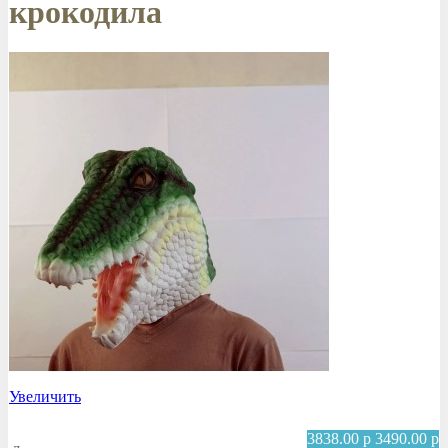
крокодила
Увеличить
3838.00
р
3490.00
р