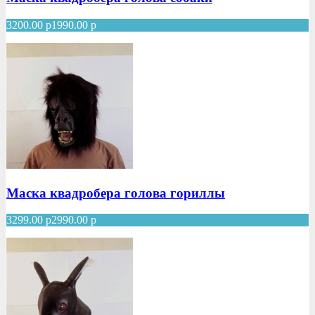
3200.00
р
1990.00
р
Маска квадробера голова гориллы
3299.00
р
2990.00
р