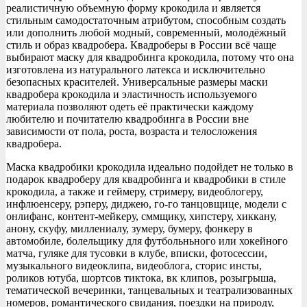
реалистичную объемную форму крокодила и является
стильным самодостаточным атрибутом, способным создать
или дополнить любой модный, современный, молодёжный
стиль и образ квадробера. Квадроберы в России всё чаще
выбирают маску для квадробинга крокодила, потому что она
изготовлена из натурального латекса и исключительно
безопасных красителей. Универсальные размеры маски
квадробера крокодила и эластичность используемого
материала позволяют одеть её практически каждому
любителю и почитателю квадробинга в России вне
зависимости от пола, роста, возраста и телосложения
квадробера.
Маска квадробики крокодила идеально подойдет не только в
подарок квадроберу для квадробинга и квадробики в стиле
крокодила, а также и геймеру, стримеру, видеоблогеру,
инфлюенсеру, рэперу, диджею, го-го танцовщице, модели с
онлифанс, контент-мейкеру, сммщику, хипстеру, хиккану,
анону, скуфу, миллениалу, зумеру, бумеру, фонкеру в
автомобиле, болельщику для футбольньного или хокейного
матча, гуляке для тусовки в клубе, вписки, фотосессии,
музыкального видеоклипа, видеоблога, сторис инсты,
роликов ютуба, шортсов тиктока, вк клипов, розыгрыша,
тематической вечеринки, танцевальных и театрализованных
номеров, романтического свидания, поездки на природу,