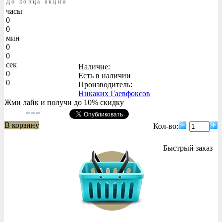
До конца акции
часы
0
0
мин
0
0
сек
Наличие:
0
Есть в наличии
0
Производитель:
Никаких Гаевфоксов
Жми лайк и получи до 10% скидку
В корзину
Кол-во:
Быстрый заказ