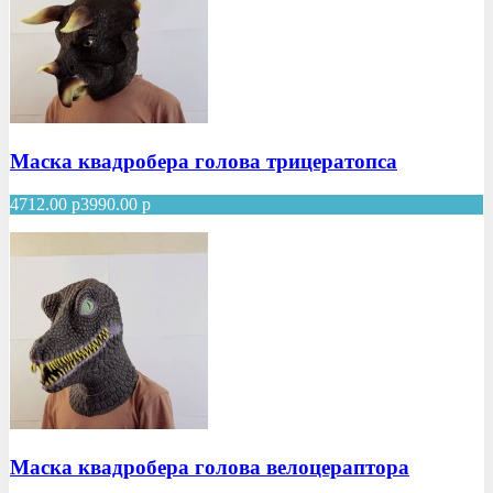
Маска квадробера голова трицератопса
4712.00
р
3990.00
р
Маска квадробера голова велоцераптора