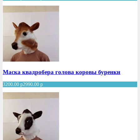
Маска квадробера голова коровы буренки
3200.00
р
2990.00
р