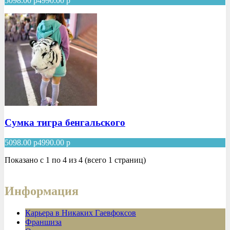
5098.00
р
4990.00
р
Сумка тигра бенгальского
5098.00
р
4990.00
р
Показано с 1 по 4 из 4 (всего 1 страниц)
Информация
Карьера в Никаких Гаевфоксов
Франшиза